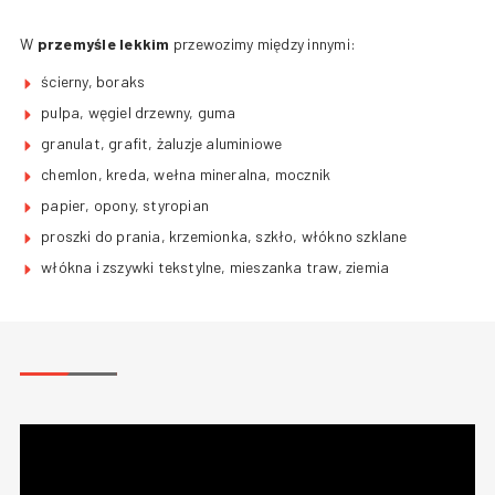
+420 387 240 910
|
rataj@rataj.cz
W
przemyśle lekkim
przewozimy między innymi:
ścierny, boraks
POLSKIE
pulpa, węgiel drzewny, guma
granulat, grafit, żaluzje aluminiowe
chemlon, kreda, wełna mineralna, mocznik
papier, opony, styropian
proszki do prania, krzemionka, szkło, włókno szklane
włókna i zszywki tekstylne, mieszanka traw, ziemia