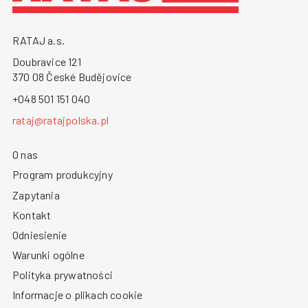
RATAJ a.s.
Doubravice 121
370 08 České Budějovice
+048 501 151 040
rataj@ratajpolska.pl
O nas
Program produkcyjny
Zapytania
Kontakt
Odniesienie
Warunki ogólne
Polityka prywatności
Informacje o plikach cookie