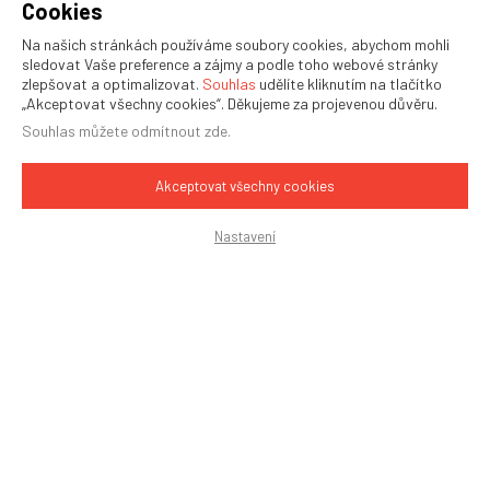
Cookies
poskytujeme také možnost vyzkoušení Vašeho
Na našich stránkách používáme soubory cookies, abychom mohli
materiálu na našich zkušebních dopravnících.
sledovat Vaše preference a zájmy a podle toho webové stránky
zlepšovat a optimalizovat.
Souhlas
udělíte kliknutím na tlačítko
„Akceptovat všechny cookies“. Děkujeme za projevenou důvěru.
použití v podstatě pro jakýkoli materiál
Souhlas můžete
odmítnout zde
.
minimální údržba, snadné čištění
výkonnost a efektivita dopravy
Akceptovat všechny cookies
i pro obtížně dopravitelné materiály (lepivé, abrazivní,
možnost svislé dopravy, s rizikem výbuchu, atd.)
Nastavení
KONTAKTUJTE NÁS