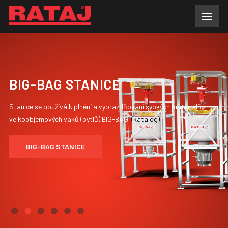
AKTUALITY
O NÁS
BIG-BAG STANICE
VÝROBNÍ PROGRAM
Stanice se používá k plnění a vyprazdňování sypkých materiálů z
POPTÁVKY
velkoobjemových vaků (pytlů) BIG-BAG.
(
katalog
)
REFERENCE
BIG-BAG STANICE
KE STAŽENÍ
FAQ
KONTAKTY