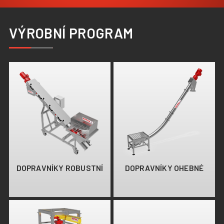
+420 387 240 910
|
rataj@rataj.cz
VÝROBNÍ PROGRAM
ČESKY
DOPRAVNÍKY ROBUSTNÍ
DOPRAVNÍKY OHEBNÉ