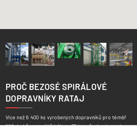
PROČ BEZOSÉ SPIRÁLOVÉ
DOPRAVNÍKY RATAJ
Více než 6 400 ks vyrobených dopravníků pro téměř
600 druhů materiálů během 35 let působení na trhu
zaručují odborný přístup i pro Vaši poptávku. Zdarma