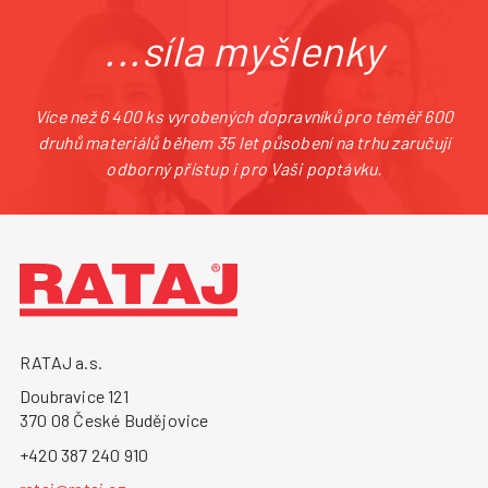
...síla myšlenky
Více než 6 400 ks vyrobených dopravníků pro téměř 600
druhů materiálů během 35 let působení na trhu zaručují
odborný přístup i pro Vaši poptávku.
RATAJ a.s.
Doubravice 121
370 08 České Budějovice
+420 387 240 910