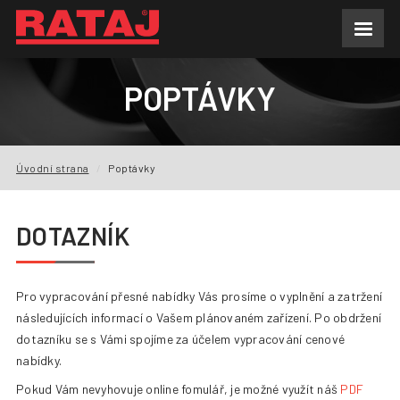
AKTUALITY
POPTÁVKY
O NÁS
VÝROBNÍ PROGRAM
Úvodní strana
Poptávky
POPTÁVKY
DOTAZNÍK
REFERENCE
KE STAŽENÍ
Pro vypracování přesné nabídky Vás prosíme o vyplnění a zatržení
následujících informací o Vašem plánovaném zařízení. Po obdržení
FAQ
dotazníku se s Vámi spojíme za účelem vypracování cenové
nabídky.
KONTAKTY
Pokud Vám nevyhovuje online fomulář, je možné využít náš
PDF