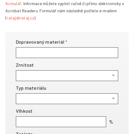
formulář
. Informace můžete vyplnit ručně či přímo elektronicky v
+420 387 240 910
|
rataj@rataj.cz
Acrobat Readeru. Formulář nám následně pošlete e-mailem
(
rataj@rataj.cz
).
ČESKY
Dopravovaný materiál
Zrnitost
Typ materiálu
Vlhkost
Teplota