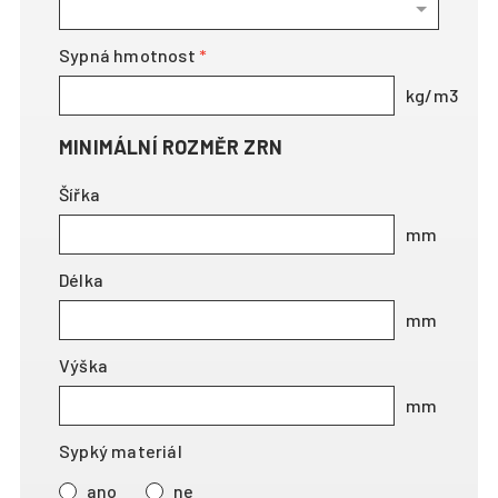
Sypná hmotnost
MINIMÁLNÍ ROZMĚR ZRN
Šířka
Délka
Výška
Sypký materiál
ano
ne