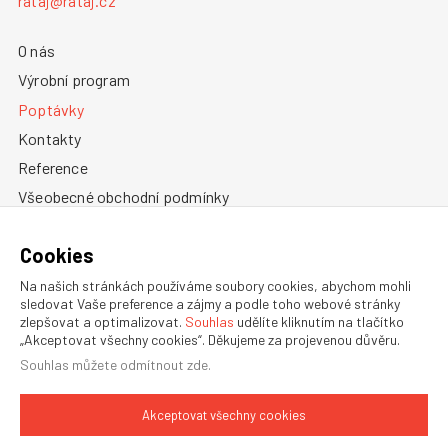
rataj@rataj.cz
O nás
Výrobní program
Poptávky
Kontakty
Reference
Všeobecné obchodní podmínky
Zásady ochrany osobních údajů
Cookies
Informace o cookies
Na našich stránkách používáme soubory cookies, abychom mohli
sledovat Vaše preference a zájmy a podle toho webové stránky
zlepšovat a optimalizovat.
Souhlas
udělíte kliknutím na tlačítko
„Akceptovat všechny cookies“. Děkujeme za projevenou důvěru.
Souhlas můžete
odmítnout zde
.
OBCHODNÍ ZASTOUPENÍ V ZAHRANÍČÍ
Akceptovat všechny cookies