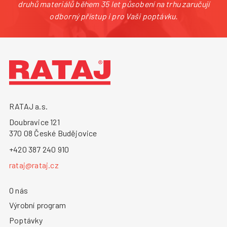
druhů materiálů během 35 let působení na trhu zaručují
odborný přístup i pro Vaši poptávku.
RATAJ a.s.
Doubravice 121
370 08 České Budějovice
+420 387 240 910
rataj@rataj.cz
O nás
Výrobní program
Poptávky