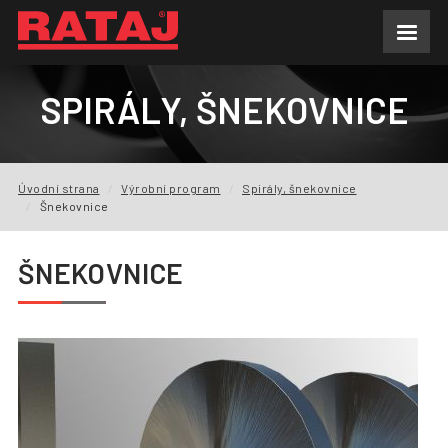
AKTUALITY
SPIRÁLY, ŠNEKOVNICE
O NÁS
VÝROBNÍ PROGRAM
Úvodní strana
Výrobní program
Spirály, šnekovnice
Šnekovnice
POPTÁVKY
ŠNEKOVNICE
REFERENCE
KE STAŽENÍ
FAQ
KONTAKTY