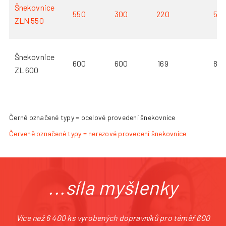
Šnekovnice
550
300
220
5
ZLN 550
Šnekovnice
600
600
169
8
ZL 600
Černě označené typy = ocelové provedení šnekovnice
Červeně označené typy = nerezové provedení šnekovnice
...síla myšlenky
Více než 6 400 ks vyrobených dopravníků pro téměř 600