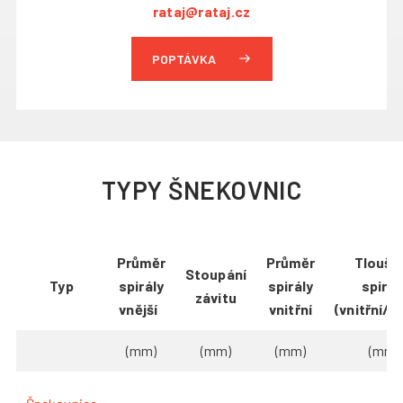
rataj@rataj.cz
POPTÁVKA
TYPY ŠNEKOVNIC
Průměr
Průměr
Tloušť
Stoupání
Typ
spirály
spirály
spirál
závitu
vnější
vnitřní
(vnitřní/vn
(mm)
(mm)
(mm)
(mm)