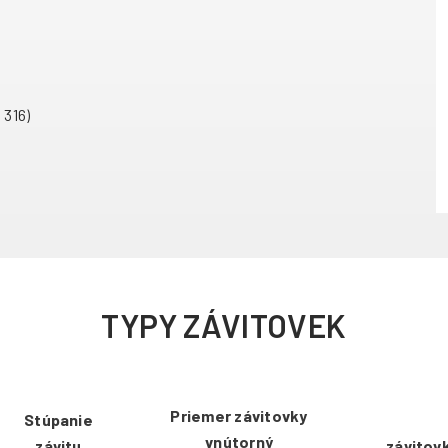
 316)
TYPY ZÁVITOVEK
Priemer závitovky
Stúpanie
vnútorný
závitu
závitovk