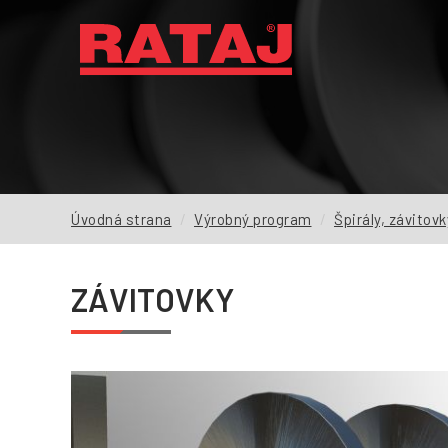
AKTUALITY
O NÁS
VÝROBNÝ PROGRAM
Úvodná strana
Výrobný program
Špirály, závitovk
DOPYT
REFERENCIE
ZÁVITOVKY
NA STIAHNUTIE
FAQ
KONTAKTY