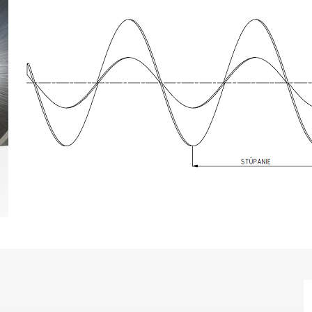
20 387 240 910
|
rataj@rataj.cz