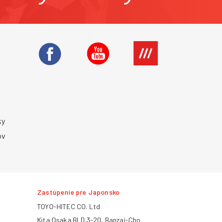
ky
ov
Zastúpenie pre Japonsko
TOYO-HITEC CO. Ltd
Kita Osaka BLD.3-20, Banzai-Cho,