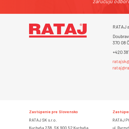
zaručujú odborn
RATAJ a
Doubrav
370 08 
+420 38
ratajsk
rataj@ra
Zastúpenie pre Slovensko
Zastúpen
RATAJ SK s.r.o.
RATAJ PO
Kuchyňa 238, SK 900 52 Kuchyňa
ul. Byczy