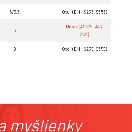
8/3,5
Oceľ (EN - S235, S355)
Nerez (ASTM - AISI
5
304)
8
Oceľ (EN - S235, S355)
ila myšlienky