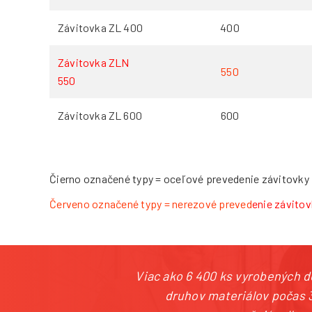
Závitovka ZL 400
400
Závitovka ZLN
550
550
Závitovka ZL 600
600
Čierno označené typy = oceľové prevedenie závitovky
Červeno označené typy = nerezové preved
enie závitov
Viac ako 6 400 ks vyrobených 
druhov materiálov počas 