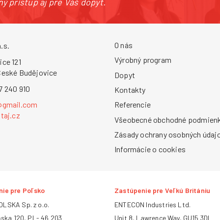
ý prístup aj pre Váš dopyt.
O nás
.s.
Výrobný program
ice 121
České Budějovice
Dopyt
7 240 910
Kontakty
Referencie
@gmail.com
taj.cz
Všeobecné obchodné podmien
Zásady ochrany osobných údaj
Informácie o cookies
ie pre Poľsko
Zastúpenie pre Veľkú Britániu
LSKA Sp. z o.o.
ENTECON Industries Ltd.
ńska 120, PL- 46 203
Unit 8, Lawrence Way, GU15 3DL