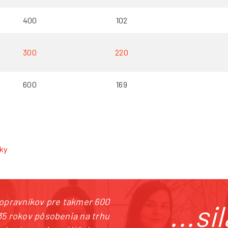
400
102
300
220
600
169
ky
dopravníkov pre takmer 600
...s
35 rokov pôsobenia na trhu