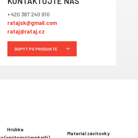
KONTAKTUJTE NÁS
+420 387 240 910
ratajsk@gmail.com
rataj@rataj.cz
DOPYT PO PRODUKTE
Hrúbka
Materiál závitovky
y (vnútorný/vonkajší)