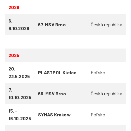
+420 387 240 910
|
rataj@rataj.cz
2026
6. -
SLOVENSKY
67. MSV Brno
Česká republika
9.10.2026
2025
20. -
PLASTPOL Kielce
Poľsko
23.5.2025
7. -
66. MSV Brno
Česká republika
10.10.2025
15. -
SYMAS Krakow
Poľsko
16.10.2025