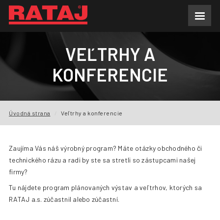
AKTUALITY
VEĽTRHY A
O NÁS
KONFERENCIE
VÝROBNÝ PROGRAM
DOPYT
Úvodná strana
Veľtrhy a konferencie
REFERENCIE
Zaujíma Vás náš výrobný program? Máte otázky obchodného či
NA STIAHNUTIE
technického rázu a radi by ste sa stretli so zástupcami našej
firmy?
FAQ
Tu nájdete program plánovaných výstav a veľtrhov, ktorých sa
KONTAKTY
RATAJ a.s. zúčastnil alebo zúčastní.