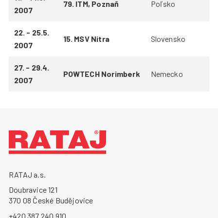
79. ITM, Poznaň
Poľsko
2007
22. - 25.5.
15. MSV Nitra
Slovensko
2007
27. - 29.4.
POWTECH Norimberk
Nemecko
2007
RATAJ a.s.
Doubravice 121
370 08 České Budějovice
+420 387 240 910