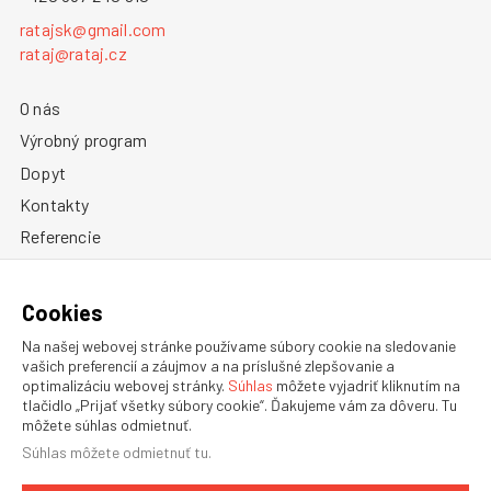
ratajsk@gmail.com
rataj@rataj.cz
O nás
Výrobný program
Dopyt
Kontakty
Referencie
Všeobecné obchodné podmienky
Zásady ochrany osobných údajov
Cookies
Informácie o cookies
Na našej webovej stránke používame súbory cookie na sledovanie
vašich preferencií a záujmov a na príslušné zlepšovanie a
optimalizáciu webovej stránky.
Súhlas
môžete vyjadriť kliknutím na
tlačidlo „Prijať všetky súbory cookie“. Ďakujeme vám za dôveru. Tu
môžete súhlas odmietnuť.
Súhlas môžete
odmietnuť tu
.
OBCHODNÉ ZASTÚPENIE V ZAHRANIČÍ