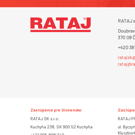
RATAJ a
Doubrav
370 08 
+420 38
ratajsk
rataj@ra
Zastúpenie pre Slovensko
Zastúpen
RATAJ SK s.r.o.
RATAJ PO
Kuchyňa 238, SK 900 52 Kuchyňa
ul. Byczy
Kluczbor
+421 905 898 240