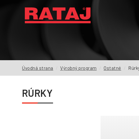
AKTUALITY
O NÁS
VÝROBNÝ PROGRAM
Úvodná strana
Výrobný program
Ostatné
Rúrk
DOPYT
REFERENCIE
RÚRKY
NA STIAHNUTIE
FAQ
KONTAKTY