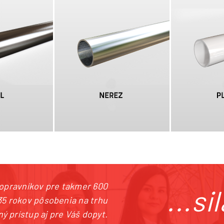
20 387 240 910
|
rataj@rataj.cz
dopravníkov pre takmer 600
...s
35 rokov pôsobenia na trhu
ý prístup aj pre Váš dopyt.