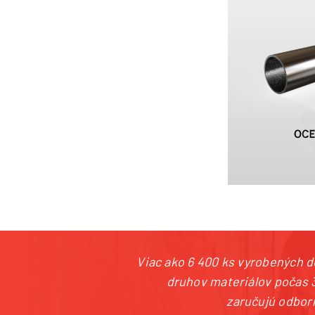
+4
Viac ako 6 400 ks vyrobených 
druhov materiálov počas 
zaručujú odborn