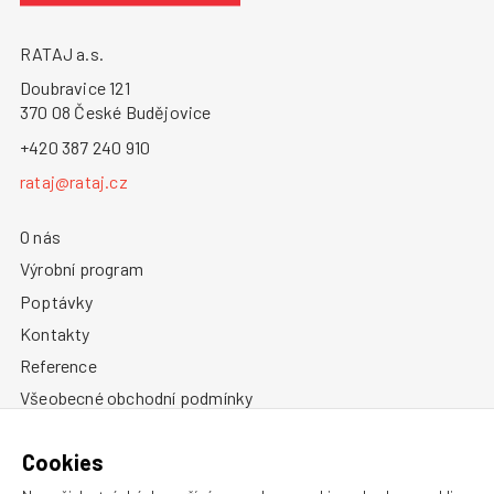
RATAJ a.s.
Doubravice 121
370 08 České Budějovice
+420 387 240 910
rataj@rataj.cz
O nás
Výrobní program
Poptávky
Kontakty
Reference
Všeobecné obchodní podmínky
Zásady ochrany osobních údajů
Cookies
Informace o cookies