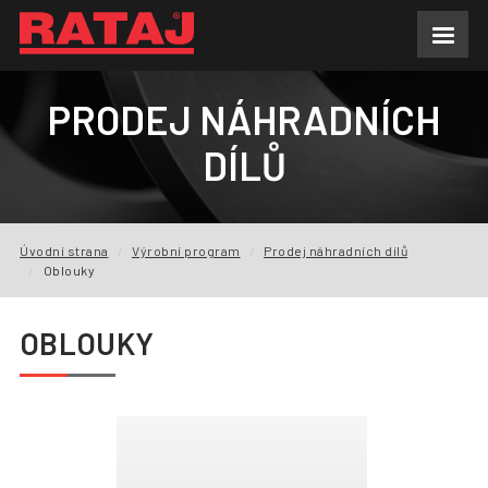
AKTUALITY
PRODEJ NÁHRADNÍCH
O NÁS
DÍLŮ
VÝROBNÍ PROGRAM
POPTÁVKY
Úvodní strana
Výrobní program
Prodej náhradních dílů
Oblouky
REFERENCE
OBLOUKY
KE STAŽENÍ
FAQ
KONTAKTY