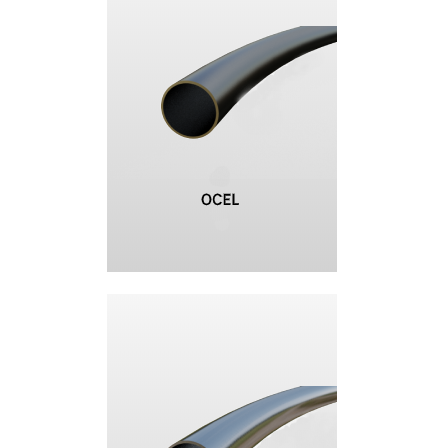
+420 387 240 910
|
rataj@rataj.cz
ČESKY