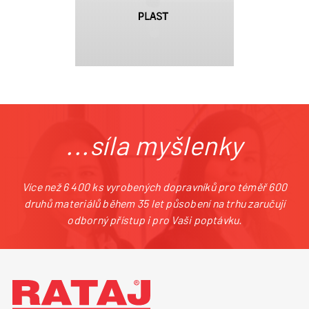
...síla myšlenky
Více než 6 400 ks vyrobených dopravníků pro téměř 600
druhů materiálů během 35 let působení na trhu zaručují
odborný přístup i pro Vaši poptávku.