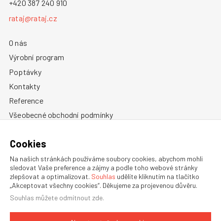
+420 387 240 910
rataj@rataj.cz
O nás
Výrobní program
Poptávky
Kontakty
Reference
Všeobecné obchodní podmínky
Zásady ochrany osobních údajů
Cookies
Informace o cookies
Na našich stránkách používáme soubory cookies, abychom mohli
sledovat Vaše preference a zájmy a podle toho webové stránky
zlepšovat a optimalizovat.
Souhlas
udělíte kliknutím na tlačítko
„Akceptovat všechny cookies“. Děkujeme za projevenou důvěru.
Souhlas můžete
odmítnout zde
.
OBCHODNÍ ZASTOUPENÍ V ZAHRANÍČÍ