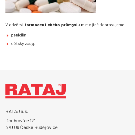
+420 387 240 910
|
rataj@rataj.cz
ČESKY
V odvětví
farmaceutického průmyslu
mimo jiné dopravujeme:
penicilín
dětský zásyp
RATAJ a.s.
Doubravice 121
370 08 České Budějovice